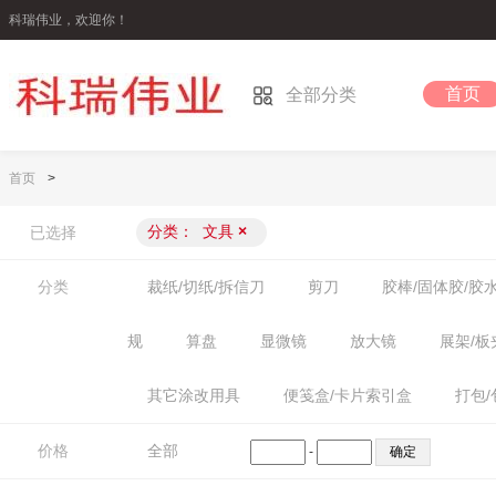
科瑞伟业，欢迎你！
首页
全部分类
首页
>
分类：
文具
×
已选择
分类
裁纸/切纸/拆信刀
剪刀
胶棒/固体胶/胶
规
算盘
显微镜
放大镜
展架/板
其它涂改用具
便笺盒/卡片索引盒
打包/
价格
全部
-