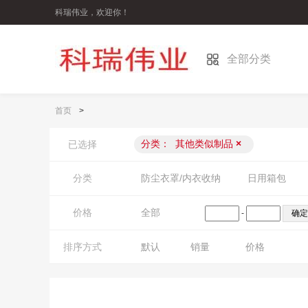
科瑞伟业，欢迎你！
全部分类
首页
>
分类：
其他类似制品
×
已选择
分类
防尘衣罩/内衣收纳
日用箱包
价格
全部
-
排序方式
默认
销量
价格