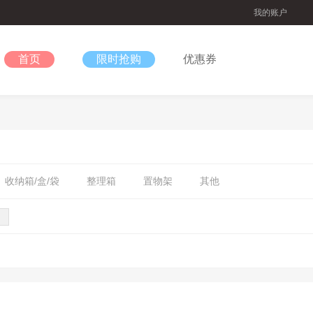
我的账户
首页
限时抢购
优惠券
收纳箱/盒/袋
整理箱
置物架
其他