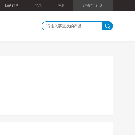
我的订单
登录
注册
购物车
(
0
)