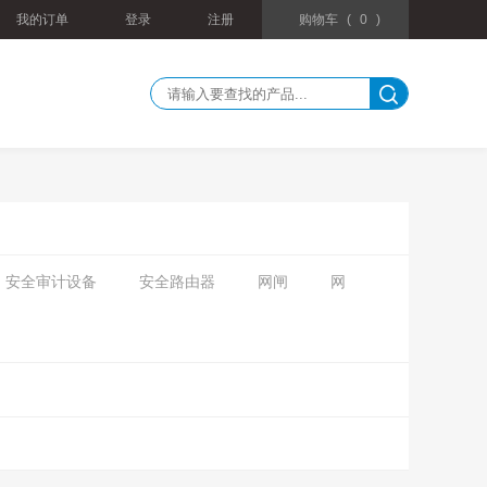
我的订单
登录
注册
购物车
(
0
)
安全审计设备
安全路由器
网闸
网