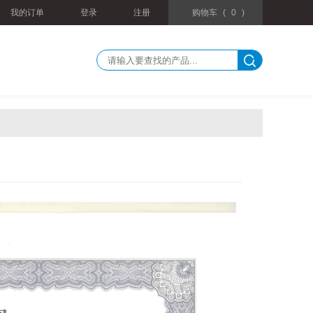
我的订单
登录
注册
购物车
(
0
)