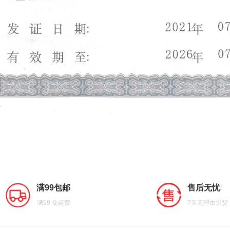
满99包邮
售后无忧
满99 免运费
7天无理由退货