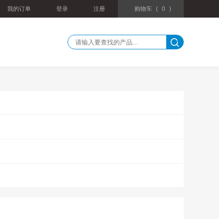
我的订单
登录
注册
购物车
(
0
)