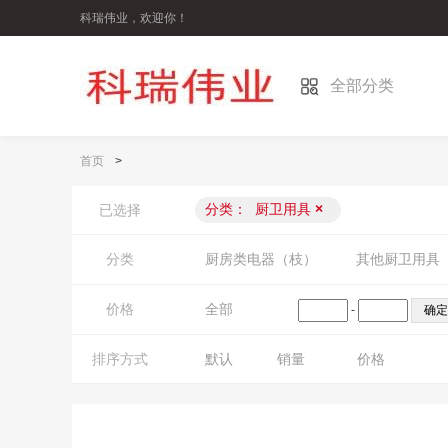
科瑞伟业，欢迎你！
全部分类
首页
>
分类：
厨卫用具
×
已选择
分类
厨房类电器（枝）
其他厨卫用具
价格
全部
-
排序方式
默认
销量
价格