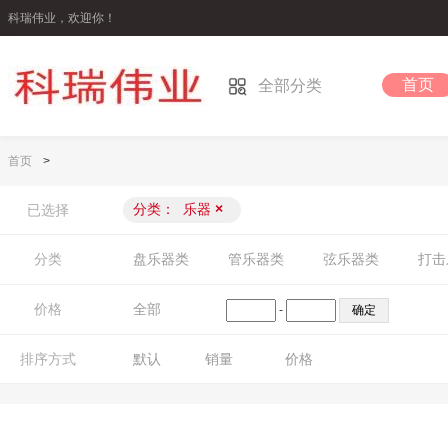
科瑞伟业，欢迎你！
首页
全部分类
首页
>
分类：
乐器
×
已选择
分类
盘乐器类
管乐器类
弦乐器类
打击
价格
全部
-
排序方式
默认
销量
价格